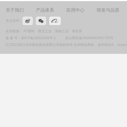
关于我们
产品体系
应用中心
研发与品质
关注佳华：
友情链接：
PT塑料
弗戈工业
荣格工业
赛百库
备 案 号：
浙ICP备16002648号-1
浙公网安备33060402001755号
(C)2015浙江佳华精化股份有限公司版权所有 佳华精化商标、佳华精化®，Ja