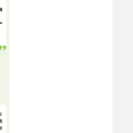
洲
、
产
保
统
折