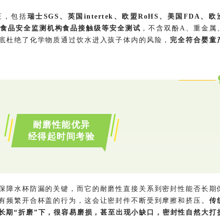
证，包括
瑞士SGS、英国intertek、欧盟RoHS、美国FDA、欧
中国食品安全监测机构食品接触级等安全测试
，不含双酚A、重金属
底杜绝了化学物质通过饮水进入孩子体内的风险，
完全符合婴童
耐磨性能优异
经得起时间考验
保障水杯防漏的关键，而它的耐磨性直接关系到密封性能否长期
有频繁开合杯盖的行为，这会让密封件不断受到摩擦和挤压。
传
长期“折磨”下，很容易磨损，甚至出现小缺口，密封性自然大打