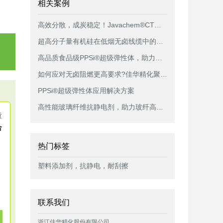
相关案例
高效分散，成炭稳定！Javachem®CT纳米黏土成炭剂母粒助力线缆性能提升
超高分子量有机硅在低烟无卤线缆中的创新应用
高品质食品级PPSi®超级弹性体，助力保温杯设计再升级！
如何应对无卤阻燃更高要求?佳华精化聚烯烃无卤磷氮系膨胀型阻燃剂，与众不同!
PPSi®超级弹性体应用解决方案
高性能玻璃纤维抗静电剂，助力玻纤高效生产和应用
童
合
热门标签
塑料添加剂，抗静电，耐刮擦
联系我们
浙江佳华精化股份有限公司