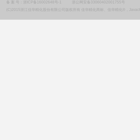
备 案 号：
浙ICP备16002648号-1
浙公网安备33060402001755号
(C)2015浙江佳华精化股份有限公司版权所有 佳华精化商标、佳华精化®，Ja