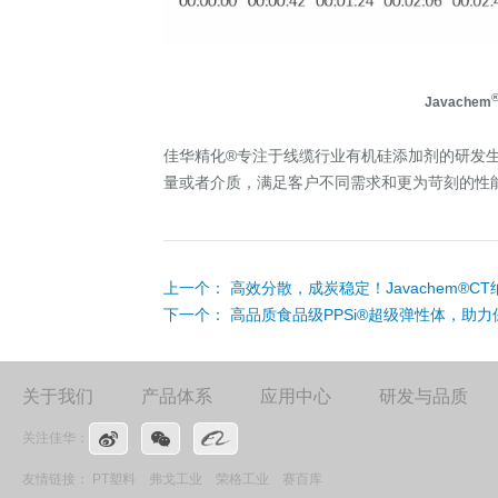
Javachem
佳华精化®专注于线缆行业有机硅添加剂的研发
量或者介质，满足客户不同需求和更为苛刻的性
上一个：
高效分散，成炭稳定！Javachem®
下一个：
高品质食品级PPSi®超级弹性体，助
关于我们
产品体系
应用中心
研发与品质
关注佳华：
友情链接：
PT塑料
弗戈工业
荣格工业
赛百库