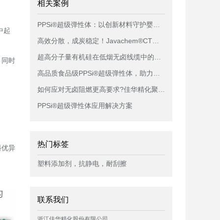
相关案例
PPSi®超级弹性体：以创新材料守护婴童水杯品质升级
中起
高效分散，成炭稳定！Javachem®CT纳米黏土成炭剂母粒助力线缆性能提升
超高分子量有机硅在低烟无卤线缆中的创新应用
，同时
高品质食品级PPSi®超级弹性体，助力保温杯设计再升级！
如何应对无卤阻燃更高要求?佳华精化聚烯烃无卤磷氮系膨胀型阻燃剂，与众不同!
PPSi®超级弹性体应用解决方案
热门标签
料优异
塑料添加剂，抗静电，耐刮擦
联系我们
浙江佳华精化股份有限公司