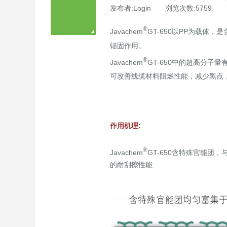
发布者:Login 浏览次数:5759
®
Javachem
GT-650以PP为载体
锚固作用。
®
Javachem
GT-650中的超高分
可改善线缆材料阻燃性能，减少黑点
作用机理:
®
Javachem
GT-650含特殊官能
的耐刮擦性能