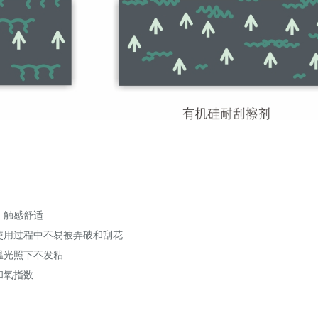
，触感舒适
使用过程中不易被弄破和刮花
温光照下不发粘
和氧指数