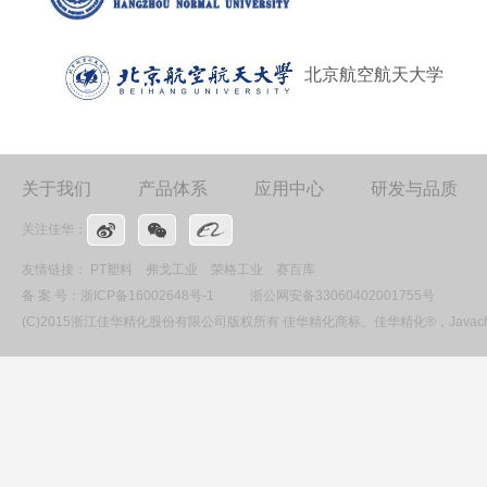
北京航空航天大学
关于我们
产品体系
应用中心
研发与品质
关注佳华：
友情链接：
PT塑料
弗戈工业
荣格工业
赛百库
备 案 号：
浙ICP备16002648号-1
浙公网安备33060402001755号
(C)2015浙江佳华精化股份有限公司版权所有 佳华精化商标、佳华精化®，Ja