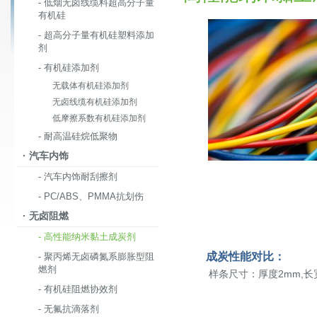
- 低烟无卤线缆料超高分子量
有机硅
- 超高分子量有机硅塑料添加
剂
- 有机硅添加剂
无载体有机硅添加剂
无卤线缆有机硅添加剂
低摩擦系数有机硅添加剂
- 耐高温硅烷低聚物
· 汽车内饰
- 汽车内饰耐刮擦剂
- PC/ABS、PMMA抗划伤
· 无卤阻燃
- 高性能纳米黏土成炭剂
成炭性能对比：
- 聚丙烯无卤磷氮系膨胀型阻
燃剂
样条尺寸：厚度2mm,长宽2
- 有机硅阻燃协效剂
- 无氟抗滴落剂