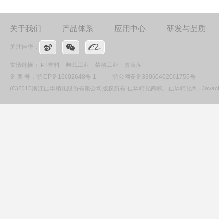
关于我们
产品体系
应用中心
研发与品质
关注佳华：
友情链接：
PT塑料
弗戈工业
荣格工业
赛百库
备 案 号：
浙ICP备16002648号-1
浙公网安备33060402001755号
(C)2015浙江佳华精化股份有限公司版权所有 佳华精化商标、佳华精化®，Ja