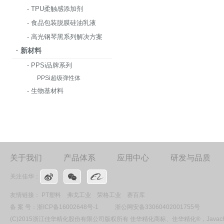
- TPU柔触感添加剂
- 食品包装脱膜硅油乳液
- 高光钢琴黑系列解决方案
· 新材料
- PPSi品牌系列
PPSi超级弹性体
- 生物基材料
关于我们
产品体系
应用中心
研发与品质
关注佳华：
友情链接：
PT塑料
弗戈工业
荣格工业
赛百库
备 案 号：
浙ICP备16002648号-1
浙公网安备33060402001755号
(C)2015浙江佳华精化股份有限公司版权所有 佳华精化商标、佳华精化®，Ja