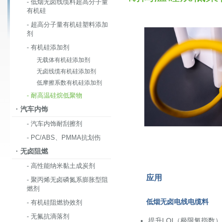
- 低烟无卤线缆料超高分子量
有机硅
- 超高分子量有机硅塑料添加
剂
- 有机硅添加剂
无载体有机硅添加剂
无卤线缆有机硅添加剂
低摩擦系数有机硅添加剂
- 耐高温硅烷低聚物
· 汽车内饰
- 汽车内饰耐刮擦剂
- PC/ABS、PMMA抗划伤
· 无卤阻燃
- 高性能纳米黏土成炭剂
应用
- 聚丙烯无卤磷氮系膨胀型阻
燃剂
低烟无
- 有机硅阻燃协效剂
- 无氟抗滴落剂
提升LO