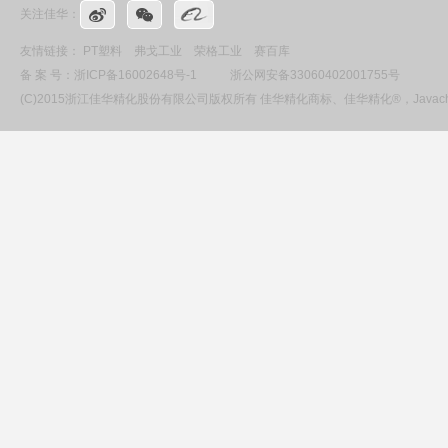
关注佳华：
友情链接：
PT塑料
弗戈工业
荣格工业
赛百库
备 案 号：
浙ICP备16002648号-1
浙公网安备33060402001755号
(C)2015浙江佳华精化股份有限公司版权所有 佳华精化商标、佳华精化®，Ja