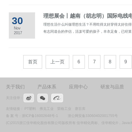
理想展会丨越南（胡志明）国际电线
30
理想生活什么叫做理想生活？不用吃得太好穿得太好住得
Nov
有志同道合的伴侣，活泼可爱的孩子，丰衣足食，已经算是理
2017
首页
上一页
6
7
8
9
关于我们
产品体系
应用中心
研发与品质
关注佳华：
友情链接：
PT塑料
弗戈工业
荣格工业
赛百库
备 案 号：
浙ICP备16002648号-1
浙公网安备33060402001755号
(C)2015浙江佳华精化股份有限公司版权所有 佳华精化商标、佳华精化®，Ja