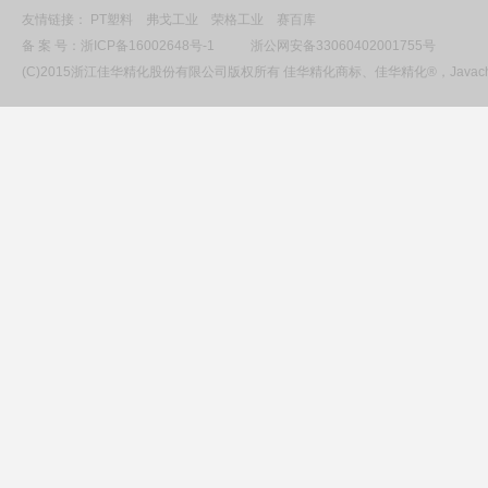
友情链接：
PT塑料
弗戈工业
荣格工业
赛百库
备 案 号：
浙ICP备16002648号-1
浙公网安备33060402001755号
(C)2015浙江佳华精化股份有限公司版权所有 佳华精化商标、佳华精化®，Ja