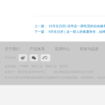
上一篇：
10月生日庆| 佳华这一群吃货的自由修
下一篇：
9月生日庆 | 这一群人的春夏秋冬，始
关于我们
产品体系
应用中心
研发与品质
关注佳华：
友情链接：
PT塑料
弗戈工业
荣格工业
赛百库
备 案 号：
浙ICP备16002648号-1
浙公网安备33060402001755号
(C)2015浙江佳华精化股份有限公司版权所有 佳华精化商标、佳华精化®，Ja