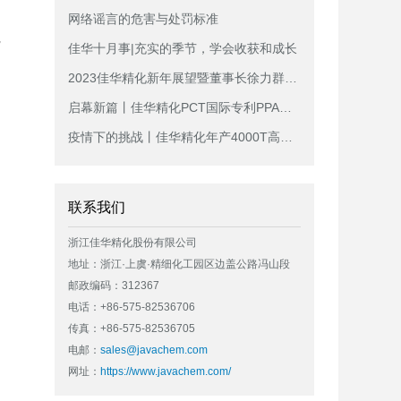
网络谣言的危害与处罚标准
佳华十月事|充实的季节，学会收获和成长
2023佳华精化新年展望暨董事长徐力群新年宣讲
启幕新篇丨佳华精化PCT国际专利PPA年产3000T生产线投产仪式圆满成功
疫情下的挑战丨佳华精化年产4000T高性能尼龙黑色母生产新线投产成功
联系我们
浙江佳华精化股份有限公司
地址：浙江·上虞·精细化工园区边盖公路冯山段
邮政编码：312367
电话：+86-575-82536706
传真：+86-575-82536705
电邮：
sales@javachem.com
网址：
https://www.javachem.com/