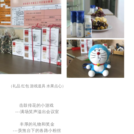
（礼品 红包 游戏道具 水果点心）
击鼓传花的小游戏
---满场
笑声溢出会议室
丰厚的礼物和奖金
---羡煞台下的各路小粉丝