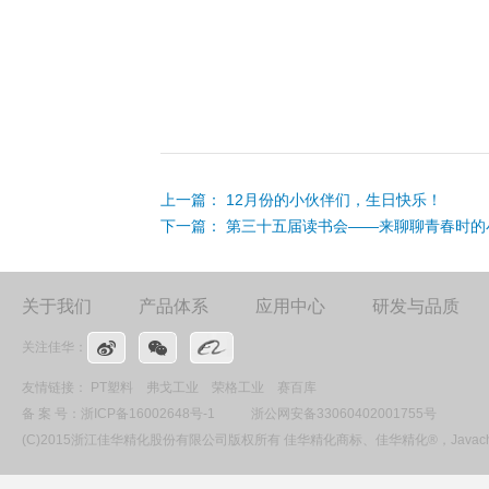
上一篇：
12月份的小伙伴们，生日快乐！
下一篇：
第三十五届读书会——来聊聊青春时的
关于我们
产品体系
应用中心
研发与品质
关注佳华：
友情链接：
PT塑料
弗戈工业
荣格工业
赛百库
备 案 号：
浙ICP备16002648号-1
浙公网安备33060402001755号
(C)2015浙江佳华精化股份有限公司版权所有 佳华精化商标、佳华精化®，Ja