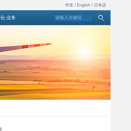
中文
/
English
/
日本語
化-业务
能