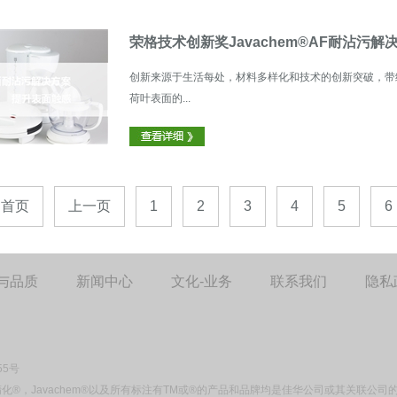
荣格技术创新奖Javachem®AF耐沾污
创新来源于生活每处，材料多样化和技术的创新突破，带给大
荷叶表面的...
首页
上一页
1
2
3
4
5
6
与品质
新闻中心
文化-业务
联系我们
隐私
55号
精化®，Javachem®以及所有标注有TM或®的产品和品牌均是佳华公司或其关联公