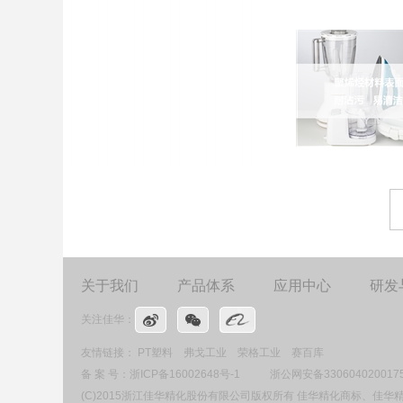
关于我们
产品体系
应用中心
研发
关注佳华：
友情链接：
PT塑料
弗戈工业
荣格工业
赛百库
备 案 号：
浙ICP备16002648号-1
浙公网安备330604020017
(C)2015浙江佳华精化股份有限公司版权所有 佳华精化商标、佳华