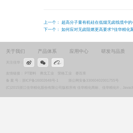
上一个：
超高分子量有机硅在低烟无卤线缆中的
下一个：
如何应对无卤阻燃更高要求?佳华精化
关于我们
产品体系
应用中心
研发与品质
关注佳华：
友情链接：
PT塑料
弗戈工业
荣格工业
赛百库
备 案 号：
浙ICP备16002648号-1
浙公网安备33060402001755号
(C)2015浙江佳华精化股份有限公司版权所有 佳华精化商标、佳华精化®，Ja