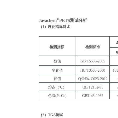
®
Javachem
PETS
测试分析
（
1
）理化指标对比
Ja
检测指标
检测标准
酸值
GB/T5530-2005
皂化值
HG/T3505-2000
18
羟值
Q/JH04-C023-2012
熔点（℃）
QB/T2152-95
色泽(Pt-Co)
GB3143-1982
（2
）TGA
测试