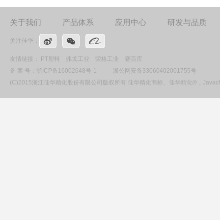
关于我们
产品体系
应用中心
研发与品质
关注佳华：
友情链接：
PT塑料
弗戈工业
荣格工业
赛百库
备 案 号：
浙ICP备16002648号-1
浙公网安备33060402001755号
(C)2015浙江佳华精化股份有限公司版权所有 佳华精化商标、佳华精化®，Ja