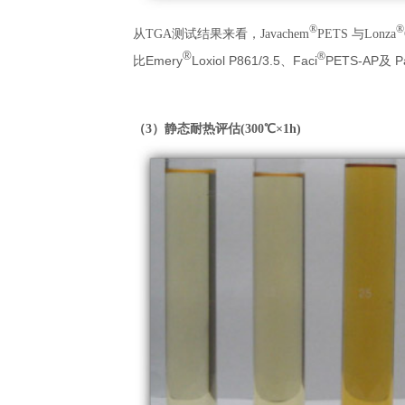
®
®
从TGA测试结果来看，Javachem
PETS 与Lonza
®
®
Emery
Loxiol P861/3.5、Faci
PETS-AP及 P
比
（3
）静态耐热评估(300
℃×1h)