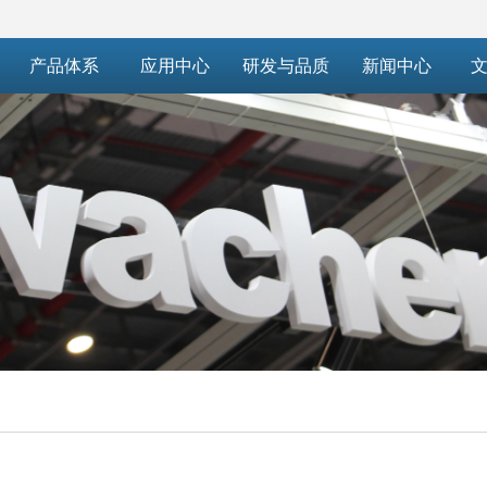
产品体系
应用中心
研发与品质
新闻中心
文